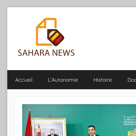
Aller
au
contenu
Sahara
Toute
l'info
Accueil
L’Autonomie
Histoire
Do
sur
News
le
Sahara
révélée