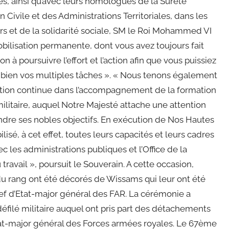
es, ainsi qu’avec leurs homologues de la Sûreté
n Civile et des Administrations Territoriales, dans les
s et de la solidarité sociale, SM le Roi Mohammed VI
obilisation permanente, dont vous avez toujours fait
 à poursuivre l’effort et l’action afin que vous puissiez
bien vos multiples tâches ». « Nous tenons également
sation continue dans l’accompagnement de la formation
ilitaire, auquel Notre Majesté attache une attention
teindre ses nobles objectifs. En exécution de Nos Hautes
isé, à cet effet, toutes leurs capacités et leurs cadres
ec les administrations publiques et l’Office de la
ravail », poursuit le Souverain. A cette occasion,
es du rang ont été décorés de Wissams qui leur ont été
f d’Etat-major général des FAR. La cérémonie a
éfilé militaire auquel ont pris part des détachements
État-major général des Forces armées royales. Le 67ème