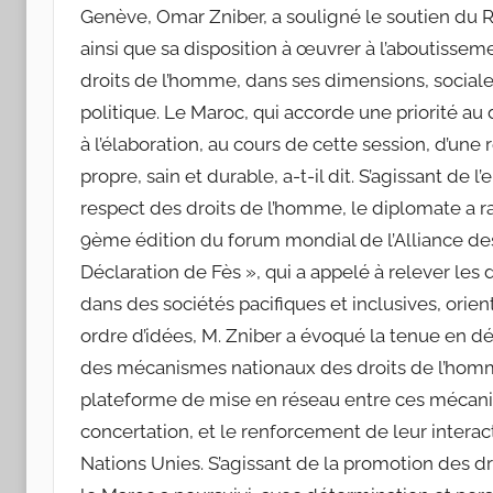
Genève, Omar Zniber, a souligné le soutien d
ainsi que sa disposition à œuvrer à l’aboutissem
droits de l’homme, dans ses dimensions, sociale,
politique. Le Maroc, qui accorde une priorité au
à l’élaboration, au cours de cette session, d’une
propre, sain et durable, a-t-il dit. S’agissant d
respect des droits de l’homme, le diplomate a r
9ème édition du forum mondial de l’Alliance des 
Déclaration de Fès », qui a appelé à relever les 
dans des sociétés pacifiques et inclusives, or
ordre d’idées, M. Zniber a évoqué la tenue en 
des mécanismes nationaux des droits de l’hom
plateforme de mise en réseau entre ces mécanis
concertation, et le renforcement de leur intera
Nations Unies. S’agissant de la promotion des d