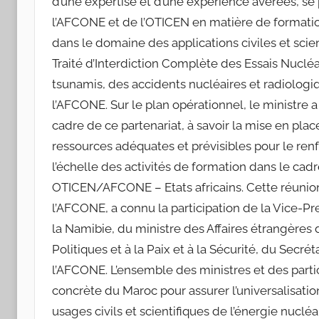
d’une expertise et d’une expérience avérées, se
l’AFCONE et de l’OTICEN en matière de formati
dans le domaine des applications civiles et scie
Traité d’Interdiction Complète des Essais Nuclé
tsunamis, des accidents nucléaires et radiologiqu
l’AFCONE. Sur le plan opérationnel, le ministre a
cadre de ce partenariat, à savoir la mise en pla
ressources adéquates et prévisibles pour le renf
l’échelle des activités de formation dans le cad
OTICEN/AFCONE – Etats africains. Cette réunion 
l’AFCONE, a connu la participation de la Vice-Pr
la Namibie, du ministre des Affaires étrangères
Politiques et à la Paix et à la Sécurité, du Secré
l’AFCONE. L’ensemble des ministres et des partic
concrète du Maroc pour assurer l’universalisati
usages civils et scientifiques de l’énergie nucl