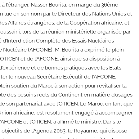
t à l’étranger, Nasser Bourita, en marge du 36ème
n lue en son nom par le Directeur des Nations Unies et
es Affaires étrangères, de la Coopération africaine, et
ussaini, lors de la réunion ministérielle organisée par
té d’Interdiction Complète des Essais Nucléaires
e Nucléaire (AFCONE), M. Bourita a exprimé le plein
’OTICEN et de l’AFCONE, ainsi que sa disposition à
d’expérience et de bonnes pratiques avec les Etats
iciter le nouveau Secrétaire Exécutif de l’AFCONE,
in soutien du Maroc à son action pour revitaliser la
e des besoins réels du Continent en matière d’usages
 de son partenariat avec l’OTICEN. Le Maroc, en tant que
’Union africaine, est résolument engagé à accompagner
AFCONE et l’OTICEN, a affirmé le ministre. Dans le
s objectifs de l’Agenda 2063, le Royaume, qui dispose