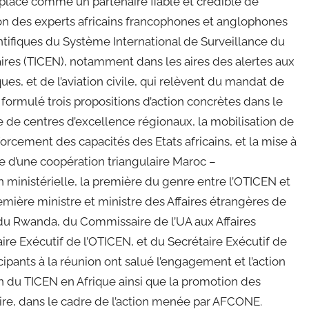
 place comme un partenaire fiable et crédible de
on des experts africains francophones et anglophones
ntifiques du Système International de Surveillance du
aires (TICEN), notamment dans les aires des alertes aux
es, et de l’aviation civile, qui relèvent du mandat de
 formulé trois propositions d’action concrètes dans le
ce de centres d’excellence régionaux, la mobilisation de
orcement des capacités des Etats africains, et la mise à
re d’une coopération triangulaire Maroc –
ministérielle, la première du genre entre l’OTICEN et
emière ministre et ministre des Affaires étrangères de
 du Rwanda, du Commissaire de l’UA aux Affaires
taire Exécutif de l’OTICEN, et du Secrétaire Exécutif de
ipants à la réunion ont salué l’engagement et l’action
on du TICEN en Afrique ainsi que la promotion des
éaire, dans le cadre de l’action menée par AFCONE.