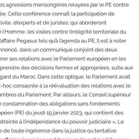
s agressions mensongères relayées par le PE contre
. Cette conférence connaît la participation de
vile, d’experts et de juristes, qui aborderont
 l’Homme, les visées contre l’intégrité territoriale du
ffaire Pegasus tels qu’à l’agenda au PE. Il est à noter
annoncé, dans un communiqué conjoint des deux
érer ses relations avec le Parlement européen en les
 prendre des décisions fermes et appropriées, suite aux
gard du Maroc. Dans cette optique, le Parlement avait
oc consacrée à la réévaluation des relations avec le
res du Parlement. Par ailleurs, le Conseil supérieur
vive condamnation des allégations sans fondements
éen (PE) du jeudi 19 janvier 2023, qui contient des
atteinte à l’indépendance du pouvoir judiciaire ». Le
e de toute ingérence dans la justice ou tentative