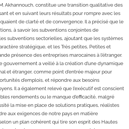
 M. Akhannouch, constitue une transition qualitative des
sant et en suivant leurs résultats pour rompre avec les
ient de clarté et de convergence. Il a précisé que le
ions, à savoir les subventions conjointes de
t les subventions sectorielles, ajoutant que les systèmes
ractère stratégique, et les Très petites, Petites et
nde présence des entreprises marocaines à l’étranger.
le gouvernement a veillé à la création d’une dynamique
onal et étranger, comme point d’entrée majeur pour
ortunités d’emplois, et répondre aux besoins
yens. Il a également relevé que l’exécutif est conscient
ibles rendements ou le manque d’efficacité, malgré
sité la mise en place de solutions pratiques, réalistes
ondre aux exigences de notre pays en matière
selon un plan cohérent qui tire son esprit des Hautes