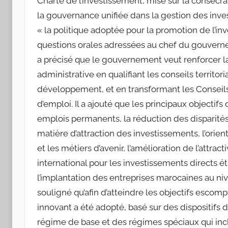
Charte de l’investissement, mise sur la consécr
la gouvernance unifiée dans la gestion des inv
« la politique adoptée pour la promotion de l’i
questions orales adressées au chef du gouver
a précisé que le gouvernement veut renforcer la
administrative en qualifiant les conseils territo
développement, et en transformant les Conseils
d’emploi. Il a ajouté que les principaux objectifs
emplois permanents, la réduction des disparité
matière d’attraction des investissements, l’orien
et les métiers d’avenir, l’amélioration de l’attrac
international pour les investissements directs é
l’implantation des entreprises marocaines au n
souligné qu’afin d’atteindre les objectifs esco
innovant a été adopté, basé sur des dispositifs
régime de base et des régimes spéciaux qui incl