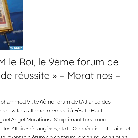
M le Roi, le 9ème forum de
e réussite » – Moratinos –
 Mohammed VI, le 9ème forum de l’Alliance des
réussite, a affirmé, mercredi à Fès, le Haut
Miguel Angel Moratinos. S’exprimant lors d’une
des Affaires étrangères, de la Coopération africaine et
ta, avant la clôture de ce forum, organisé les 22 et 23