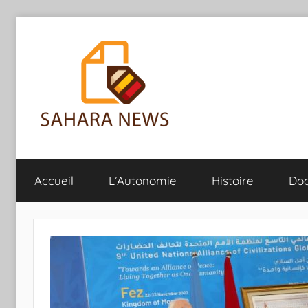
Aller
au
contenu
Sahara
Toute
l'info
Accueil
L’Autonomie
Histoire
Do
sur
News
le
Sahara
révélée