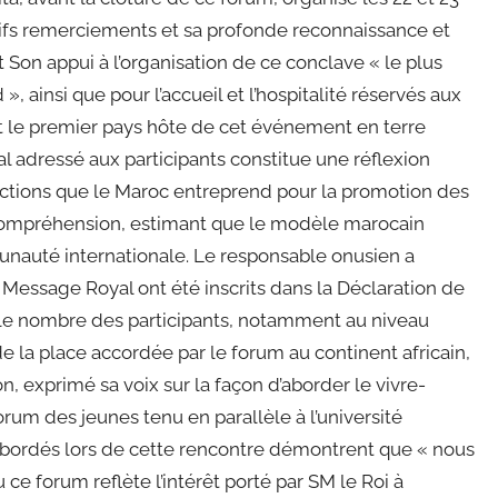
ifs remerciements et sa profonde reconnaissance et
on appui à l’organisation de ce conclave « le plus
, ainsi que pour l’accueil et l’hospitalité réservés aux
st le premier pays hôte de cet événement en terre
al adressé aux participants constitue une réflexion
 actions que le Maroc entreprend pour la promotion des
 compréhension, estimant que le modèle marocain
unauté internationale. Le responsable onusien a
Message Royal ont été inscrits dans la Déclaration de
 le nombre des participants, notamment au niveau
é de la place accordée par le forum au continent africain,
on, exprimé sa voix sur la façon d’aborder le vivre-
forum des jeunes tenu en parallèle à l’université
abordés lors de cette rencontre démontrent que « nous
 ce forum reflète l’intérêt porté par SM le Roi à