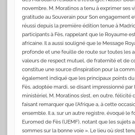
novembre, M. Moratinos a tenu à exprimer ses v
gratitude au Souverain pour Son engagement et S
réussi depuis la première édition tenue à Madrid »
participants à Fès, rappelant que le Royaume e
africaine. Il a aussi souligné que le Message Roy
profonde et une feuille de route sur toutes les
valeurs de respect mutuel, de fraternité et de
constitue une source d’inspiration pour la comm
également indiqué que les principaux points du 
Fès, adoptée mardi, se disant impressionné par
ministériel. M. Moratinos s’est, en outre, félicit
faisant remarquer que l’Afrique a, à cette occasi
ensemble. Il a, sur un autre registre, évoqué le 
Euromed de Fès (UEMF), notant que les sujets 
sommes sur la bonne voie ». Le lieu où s’est tenu