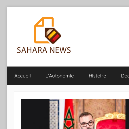
Aller
au
contenu
Sahara
Toute
l'info
Accueil
L’Autonomie
Histoire
Do
sur
News
le
Sahara
révélée