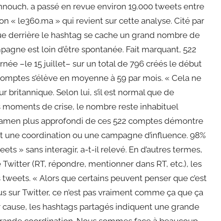
ouch, a passé en revue environ 19.000 tweets entre
ation « le360.ma » qui revient sur cette analyse. Cité par
que derrière le hashtag se cache un grand nombre de
pagne est loin d’être spontanée. Fait marquant, 522
ée –le 15 juillet– sur un total de 796 créés le début
comptes s’élève en moyenne à 59 par mois. « Cela ne
 britannique. Selon lui, s’il est normal que de
s moments de crise, le nombre reste inhabituel
 examen plus approfondi de ces 522 comptes démontre
t une coordination ou une campagne d’influence. 98%
s » sans interagir, a-t-il relevé. En d’autres termes,
e Twitter (RT, répondre, mentionner dans RT, etc.), les
weets. « Alors que certains peuvent penser que c’est
us sur Twitter, ce n’est pas vraiment comme ça que ça
cause, les hashtags partagés indiquent une grande