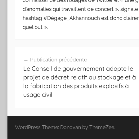
connaissance des rouages de Twitter et « une
d’anomalies qui travaillent de concert », signal
hashtag #Dégage_Akhannouch est donc clairemen
quel but ».
Navigation
Publication précédente
de
Le Conseil de gouvernement adopte le
l’article
projet de décret relatif au stockage et à
la fabrication des produits explosifs à
usage civil
WordPress Theme: Donovan by ThemeZee.