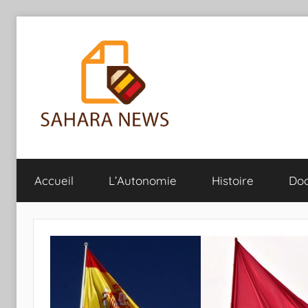
Aller
au
contenu
Sahara
Toute
l'info
Accueil
L’Autonomie
Histoire
Do
sur
News
le
Sahara
révélée