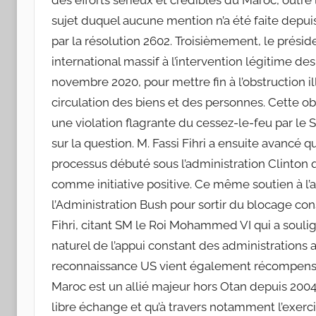
des efforts sérieux et crédibles du Maroc, outr
sujet duquel aucune mention n’a été faite depui
par la résolution 2602. Troisièmement, le présid
international massif à l’intervention légitime de
novembre 2020, pour mettre fin à l’obstruction il
circulation des biens et des personnes. Cette ob
une violation flagrante du cessez-le-feu par le
sur la question. M. Fassi Fihri a ensuite avancé 
processus débuté sous l’administration Clinton 
comme initiative positive. Ce même soutien à l
l’Administration Bush pour sortir du blocage cons
Fihri, citant SM le Roi Mohammed VI qui a souli
naturel de l’appui constant des administrations am
reconnaissance US vient également récompenser u
Maroc est un allié majeur hors Otan depuis 2004, 
libre échange et qu’à travers notamment l’exercice