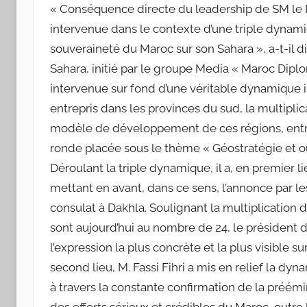
« Conséquence directe du leadership de SM le
intervenue dans le contexte d’une triple dynamiq
souveraineté du Maroc sur son Sahara », a-t-il 
Sahara, initié par le groupe Media « Maroc Dip
intervenue sur fond d’une véritable dynamique i
entrepris dans les provinces du sud, la multipli
modèle de développement de ces régions, entre a
ronde placée sous le thème « Géostratégie et o
Déroulant la triple dynamique, il a, en premier 
mettant en avant, dans ce sens, l’annonce par le
consulat à Dakhla. Soulignant la multiplication
sont aujourd’hui au nombre de 24, le président de 
l’expression la plus concrète et la plus visible s
second lieu, M. Fassi Fihri a mis en relief la dy
à travers la constante confirmation de la préé