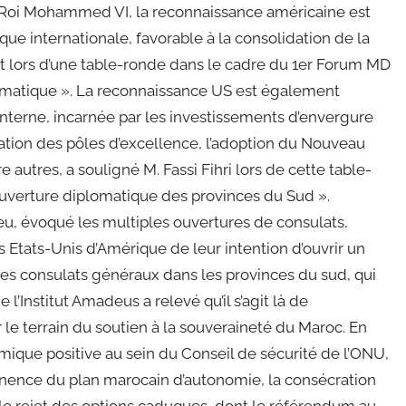
 Roi Mohammed VI, la reconnaissance américaine est
ue internationale, favorable à la consolidation de la
dit lors d’une table-ronde dans le cadre du 1er Forum MD
lomatique ». La reconnaissance US est également
nterne, incarnée par les investissements d’envergure
cation des pôles d’excellence, l’adoption du Nouveau
utres, a souligné M. Fassi Fihri lors de cette table-
uverture diplomatique des provinces du Sud ».
lieu, évoqué les multiples ouvertures de consulats,
s Etats-Unis d’Amérique de leur intention d’ouvrir un
 des consulats généraux dans les provinces du sud, qui
l’Institut Amadeus a relevé qu’il s’agit là de
ur le terrain du soutien à la souveraineté du Maroc. En
namique positive au sein du Conseil de sécurité de l’ONU,
minence du plan marocain d’autonomie, la consécration