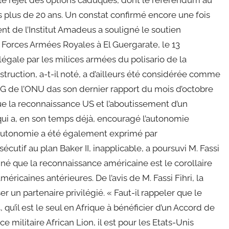
e le rejet des options caduques, dont le référendum au
s plus de 20 ans. Un constat confirmé encore une fois
ent de l’Institut Amadeus a souligné le soutien
s Forces Armées Royales à El Guergarate, le 13
légale par les milices armées du polisario de la
struction, a-t-il noté, a d’ailleurs été considérée comme
 SG de l’ONU das son dernier rapport du mois d’octobre
que la reconnaissance US et l’aboutissement d’un
qui a, en son temps déjà, encouragé l’autonomie
’autonomie a été également exprimé par
écutif au plan Baker II, inapplicable, a poursuvi M. Fassi
gné que la reconnaissance américaine est le corollaire
éricaines antérieures. De l’avis de M. Fassi Fihri, la
n partenaire privilégié. « Faut-il rappeler que le
qu’il est le seul en Afrique à bénéficier d’un Accord de
 militaire African Lion, il est pour les Etats-Unis