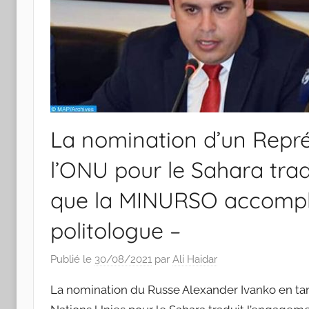
La nomination d’un Repré
l’ONU pour le Sahara trad
que la MINURSO accompl
politologue –
Publié le
30/08/2021
par
Ali Haidar
La nomination du Russe Alexander Ivanko en tan