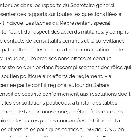
ontenues dans les rapports du Secrétaire général
senter des rapports sur toutes les questions liées à
il indiqué. Les tâches du Représentant spécial
e-feu et du respect des accords militaires, y compris
 de contacts de consultatifs continus et la surveillance
de patrouilles et des centres de communication et de
M. Bouden, il exerce ses bons offices et conduit
assiste ce dernier dans l’accomplissement des rôles qui
le soutien politique aux efforts de règlement, via
cernée par le conflit régional autour du Sahara
Conseil de sécurité conformément aux résolutions dudit
les consultations politiques, à l’instar des tables
ement de l’action onusienne, en étant à l’écoute des
t des autres parties concernées, a-t-il noté. Il a
es divers rôles politiques confiés au SG de l’ONU en