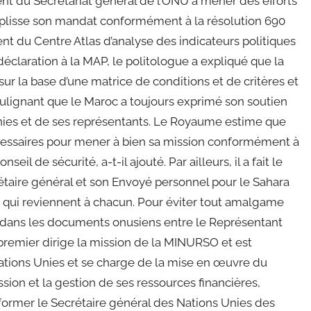
nt du Secrétariat général de l’ONU à mener des efforts
plisse son mandat conformément à la résolution 690
dent du Centre Atlas d’analyse des indicateurs politiques
claration à la MAP, le politologue a expliqué que la
sur la base d’une matrice de conditions et de critères et
oulignant que le Maroc a toujours exprimé son soutien
Unies et de ses représentants. Le Royaume estime que
cessaires pour mener à bien sa mission conformément à
eil de sécurité, a-t-il ajouté. Par ailleurs, il a fait le
étaire général et son Envoyé personnel pour le Sahara
ns qui reviennent à chacun. Pour éviter tout amalgame
nce dans les documents onusiens entre le Représentant
 premier dirige la mission de la MINURSO et est
ations Unies et se charge de la mise en œuvre du
ission et la gestion de ses ressources financières,
nformer le Secrétaire général des Nations Unies des