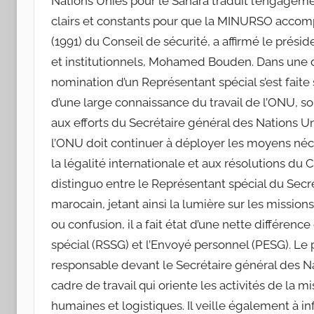
Nations Unies pour le Sahara traduit l’engageme
clairs et constants pour que la MINURSO accom
(1991) du Conseil de sécurité, a affirmé le prési
et institutionnels, Mohamed Bouden. Dans une dé
nomination d’un Représentant spécial s’est faite 
d’une large connaissance du travail de l’ONU, s
aux efforts du Secrétaire général des Nations 
l’ONU doit continuer à déployer les moyens né
la légalité internationale et aux résolutions du Cons
distinguo entre le Représentant spécial du Secr
marocain, jetant ainsi la lumière sur les missio
ou confusion, il a fait état d’une nette différe
spécial (RSSG) et l’Envoyé personnel (PESG). Le
responsable devant le Secrétaire général des N
cadre de travail qui oriente les activités de la m
humaines et logistiques. Il veille également à i