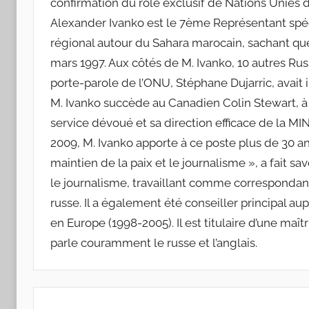
confirmation du rôle exclusif de Nations Unies da
Alexander Ivanko est le 7ème Représentant spéc
régional autour du Sahara marocain, sachant q
mars 1997. Aux côtés de M. Ivanko, 10 autres Ru
porte-parole de l’ONU, Stéphane Dujarric, avait 
M. Ivanko succède au Canadien Colin Stewart, à 
service dévoué et sa direction efficace de la 
2009, M. Ivanko apporte à ce poste plus de 30 ans
maintien de la paix et le journalisme », a fait s
le journalisme, travaillant comme correspondant
russe. Il a également été conseiller principal au
en Europe (1998-2005). Il est titulaire d’une maît
parle couramment le russe et l’anglais.
Navigation