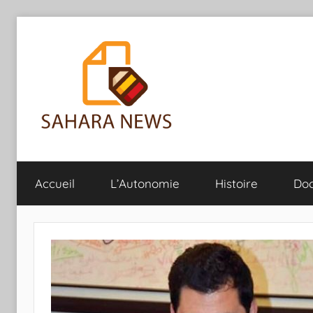
Aller
au
contenu
Sahara
Toute
l'info
Accueil
L’Autonomie
Histoire
Do
sur
News
le
Sahara
révélée