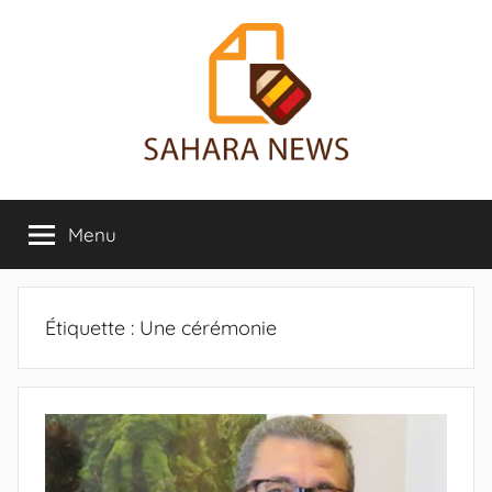
Aller
au
contenu
Sahara
Toute
l'info
Menu
News
sur
le
Sahara
révélée
Étiquette :
Une cérémonie