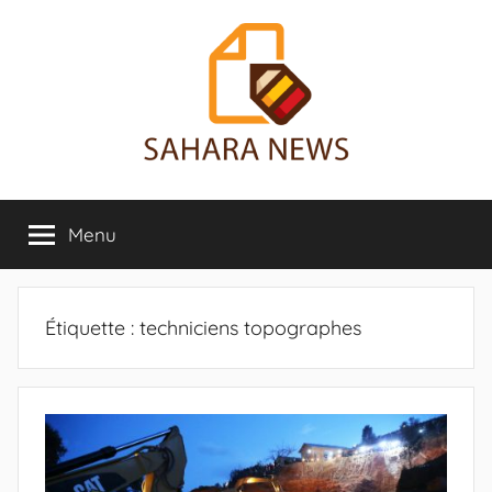
Aller
au
contenu
Sahara
Toute
l'info
Menu
News
sur
le
Sahara
révélée
Étiquette :
techniciens topographes