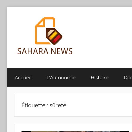
Aller
au
contenu
Sahara
Toute
l'info
Accueil
L’Autonomie
Histoire
Do
sur
News
le
Sahara
révélée
Étiquette :
sûreté