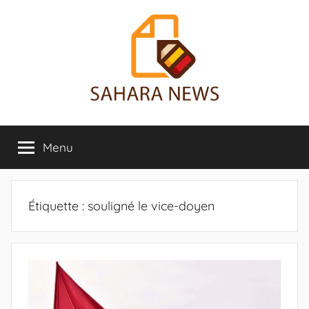
Aller
au
contenu
Sahara
Toute
l'info
Menu
News
sur
le
Sahara
révélée
Étiquette :
souligné le vice-doyen