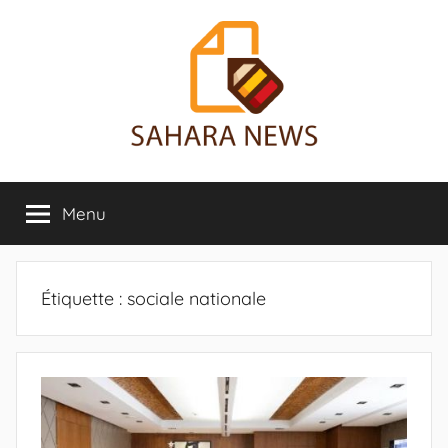
Aller
au
contenu
Sahara
Toute
l'info
Menu
News
sur
le
Sahara
révélée
Étiquette :
sociale nationale