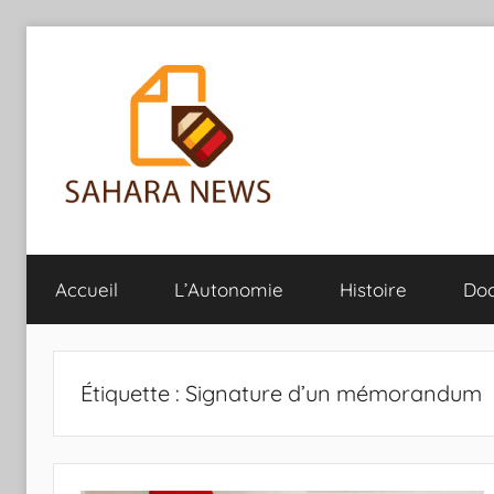
Aller
au
contenu
Sahara
Toute
l'info
Accueil
L’Autonomie
Histoire
Do
sur
News
le
Sahara
révélée
Étiquette :
Signature d’un mémorandum