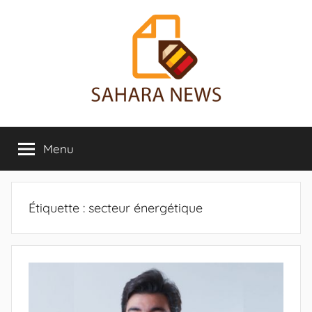
Aller
au
contenu
Sahara
Toute
l'info
Menu
News
sur
le
Sahara
révélée
Étiquette :
secteur énergétique