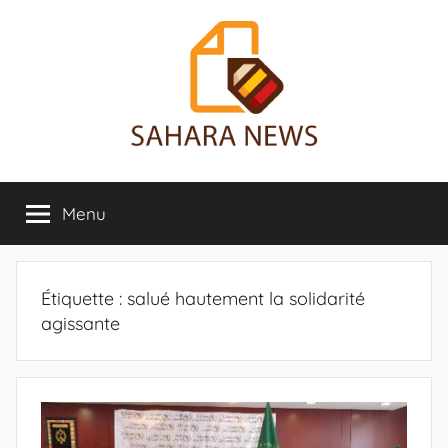
Aller
au
contenu
Sahara
Toute
l'info
Menu
News
sur
le
Sahara
révélée
Étiquette :
salué hautement la solidarité
agissante