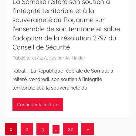
La Somalie réitère son soutien à
l’intégrité territoriale et à la
souveraineté du Royaume sur
l’ensemble de son territoire et salue
l’adoption de la résolution 2797 du
Conseil de Sécurité
Publié le
01/12/2025
par
Ali Haidar
Rabat – La République fédérale de Somalie a
réitéré, vendredi, son soutien à l’intégrité
territoriale et à la souveraineté du
Continuer la lecture
Pagination
Articles
1
2
3
…
22
»