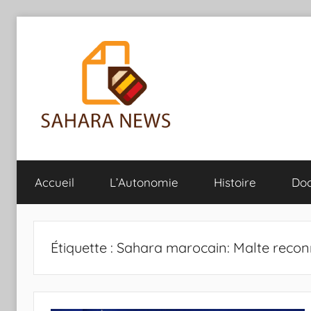
Aller
au
contenu
Sahara
Toute
l'info
Accueil
L’Autonomie
Histoire
Do
sur
News
le
Sahara
révélée
Étiquette :
Sahara marocain: Malte recon