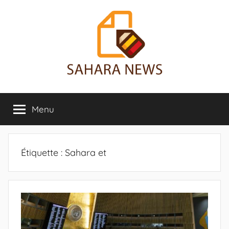
Aller
au
contenu
Sahara
Toute
l'info
Menu
News
sur
le
Sahara
révélée
Étiquette :
Sahara et