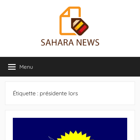
Aller
au
contenu
Sahara
Toute
l'info
Menu
News
sur
le
Sahara
révélée
Étiquette :
présidente lors