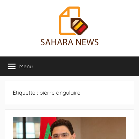
Aller
au
contenu
Sahara
Toute
l'info
Menu
News
sur
le
Sahara
révélée
Étiquette :
pierre angulaire