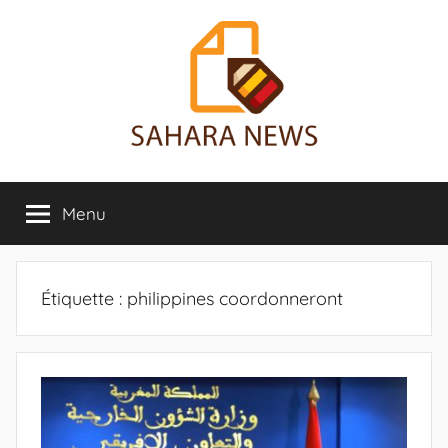
Aller
au
contenu
Sahara
Toute
l'info
Menu
News
sur
le
Sahara
révélée
Étiquette :
philippines coordonneront