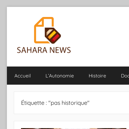
Aller
au
contenu
Sahara
Toute
l'info
Accueil
L’Autonomie
Histoire
Do
sur
News
le
Sahara
révélée
Étiquette :
"pas historique"