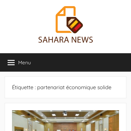
Aller
au
contenu
Sahara
Toute
l'info
Menu
News
sur
le
Sahara
révélée
Étiquette :
partenariat économique solide