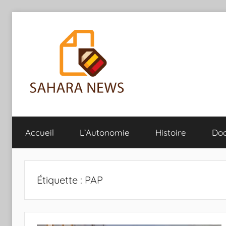
Aller
au
contenu
Sahara
Toute
l'info
Accueil
L’Autonomie
Histoire
Do
sur
News
le
Sahara
révélée
Étiquette :
PAP