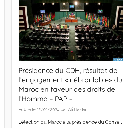
Présidence du CDH, résultat de
l’engagement «inébranlable» du
Maroc en faveur des droits de
l’Homme – PAP –
Publié le
12/01/2024
par
Ali Haidar
L’élection du Maroc à la présidence du Conseil