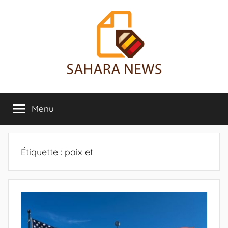
Aller
au
contenu
Sahara
Toute
l'info
Menu
News
sur
le
Sahara
révélée
Étiquette :
paix et