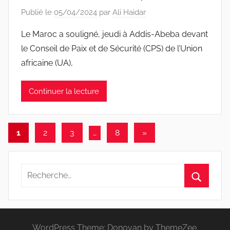
Publié le
05/04/2024
par
Ali Haidar
Le Maroc a souligné, jeudi à Addis-Abeba devant
le Conseil de Paix et de Sécurité (CPS) de l’Union
africaine (UA),
Continuer la lecture
Pagination
Articles
1
2
3
…
8
»
suivants
des
publications
Recherche
pour
Recherc
:
WordPress Theme: Donovan by ThemeZee.