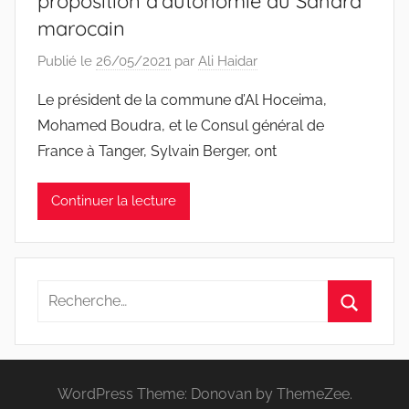
proposition d’autonomie au Sahara
marocain
Publié le
26/05/2021
par
Ali Haidar
Le président de la commune d’Al Hoceima,
Mohamed Boudra, et le Consul général de
France à Tanger, Sylvain Berger, ont
Continuer la lecture
Recherche
pour
Recherc
:
WordPress Theme: Donovan by ThemeZee.