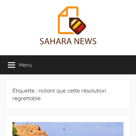
Aller
au
contenu
Sahara
Toute
l'info
Menu
News
sur
le
Sahara
révélée
Étiquette :
notant que cette résolution
regrettable