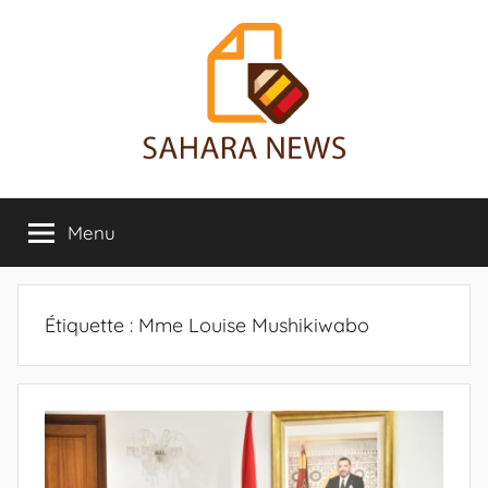
Aller
au
contenu
Sahara
Toute
l'info
Menu
News
sur
le
Sahara
révélée
Étiquette :
Mme Louise Mushikiwabo