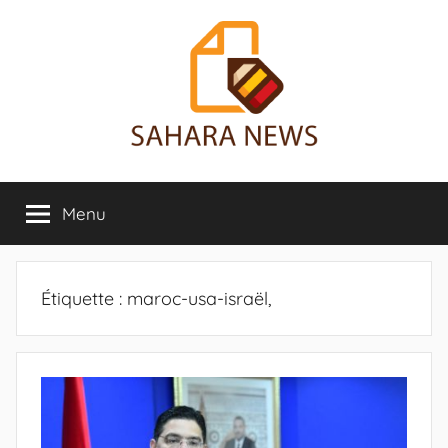
Aller
au
contenu
Sahara
Toute
l'info
Menu
News
sur
le
Sahara
révélée
Étiquette :
maroc-usa-israël,