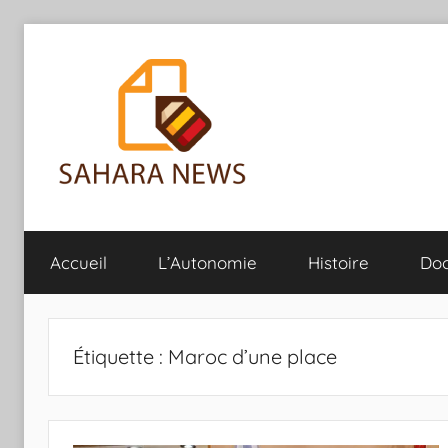
Aller
au
contenu
Sahara
Toute
l'info
Accueil
L’Autonomie
Histoire
Do
sur
News
le
Sahara
révélée
Étiquette :
Maroc d’une place