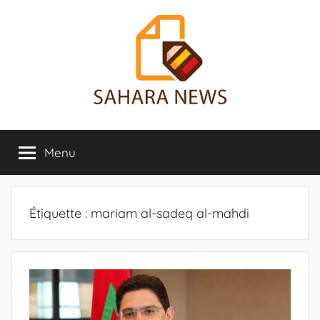
Aller
au
contenu
Sahara
Toute
l'info
Menu
News
sur
le
Sahara
révélée
Étiquette :
mariam al-sadeq al-mahdi