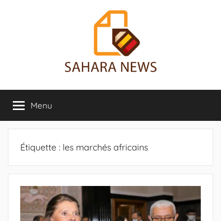
Aller
au
contenu
Sahara
Toute
l'info
Menu
News
sur
le
Sahara
révélée
Étiquette :
les marchés africains