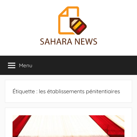
Aller
au
contenu
Sahara
Toute
l'info
Menu
News
sur
le
Sahara
révélée
Étiquette :
les établissements pénitentiaires