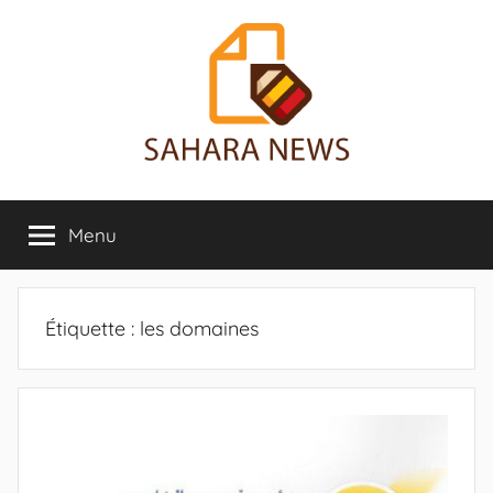
Aller
au
contenu
Sahara
Toute
l'info
Menu
News
sur
le
Sahara
révélée
Étiquette :
les domaines