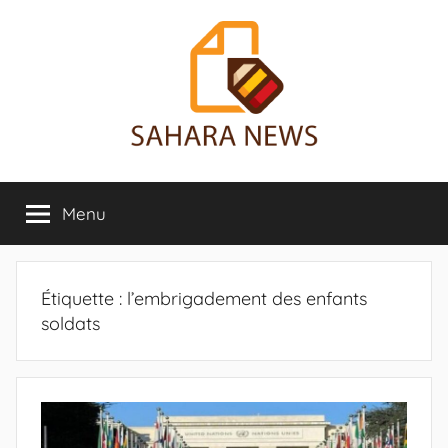
Aller
au
contenu
Sahara
Toute
l'info
Menu
News
sur
le
Sahara
révélée
Étiquette :
l’embrigadement des enfants
soldats