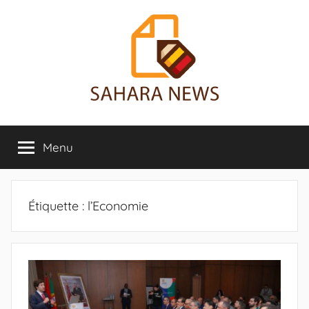
Aller
au
contenu
Sahara
Toute
l'info
Menu
News
sur
le
Sahara
révélée
Étiquette :
l’Economie