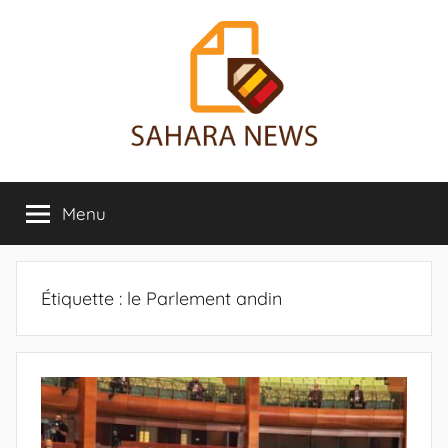
Aller
au
contenu
Sahara
Toute
l'info
Menu
News
sur
le
Sahara
révélée
Étiquette :
le Parlement andin