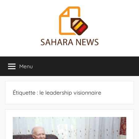
Aller
au
contenu
Sahara
Toute
l'info
Menu
News
sur
le
Sahara
révélée
Étiquette :
le leadership visionnaire