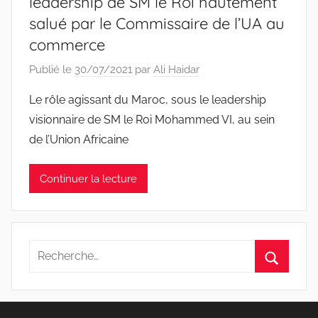
leadership de SM le Roi hautement
salué par le Commissaire de l’UA au
commerce
Publié le
30/07/2021
par
Ali Haidar
Le rôle agissant du Maroc, sous le leadership
visionnaire de SM le Roi Mohammed VI, au sein
de l’Union Africaine
Continuer la lecture
Recherche
pour
Recherc
: