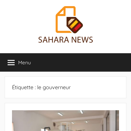
Aller
au
contenu
Sahara
Toute
l'info
Menu
News
sur
le
Sahara
révélée
Étiquette :
le gouverneur