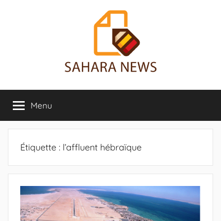
Aller
au
contenu
Sahara
Toute
l'info
Menu
News
sur
le
Sahara
révélée
Étiquette :
l’affluent hébraïque