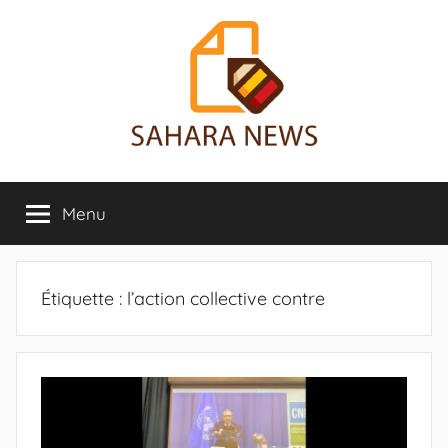
Aller
au
contenu
Sahara
Toute
l'info
Menu
News
sur
le
Sahara
révélée
Étiquette :
l’action collective contre