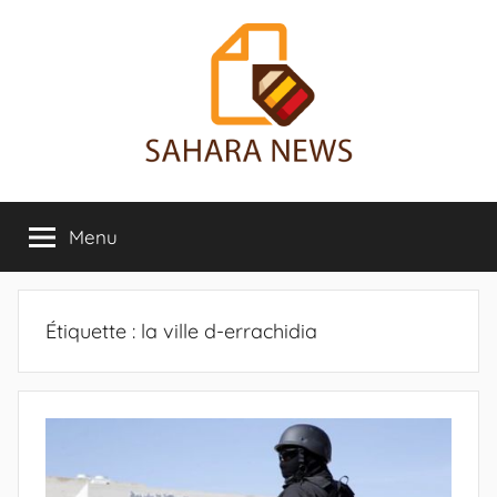
Aller
au
contenu
Sahara
Toute
l'info
Menu
News
sur
le
Sahara
révélée
Étiquette :
la ville d-errachidia