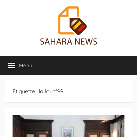
Aller
au
contenu
Sahara
Toute
l'info
Menu
News
sur
le
Sahara
révélée
Étiquette :
la loi n°99