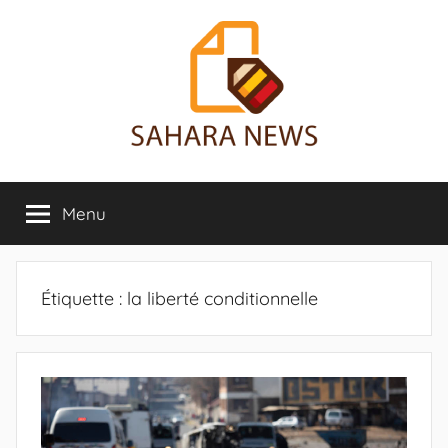
Aller
au
contenu
Sahara
Toute
l'info
Menu
News
sur
le
Sahara
révélée
Étiquette :
la liberté conditionnelle