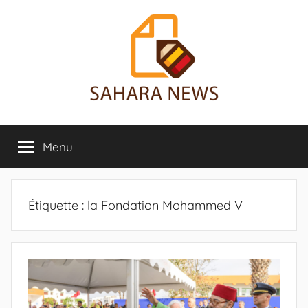
Aller
au
contenu
Sahara
Toute
l'info
Menu
News
sur
le
Sahara
révélée
Étiquette :
la Fondation Mohammed V